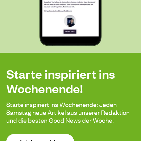
Starte inspiriert ins
Wochenende!
Starte inspiriert ins Wochenende: Jeden
Samstag neue Artikel aus unserer Redaktion
und die besten Good News der Woche!