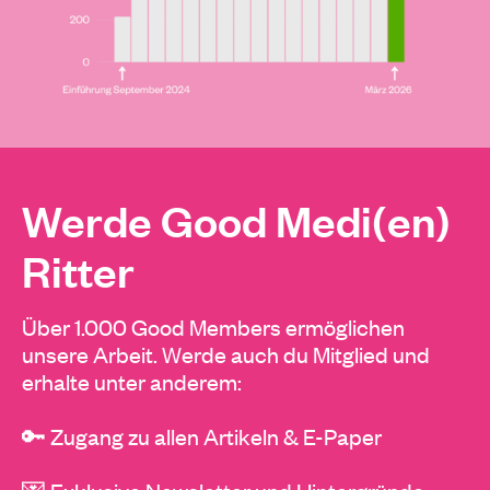
Werde Good Medi(en)
Ritter
Über 1.000 Good Members ermöglichen
unsere Arbeit. Werde auch du Mitglied und
erhalte unter anderem:
🔑 Zugang zu allen Artikeln & E-Paper