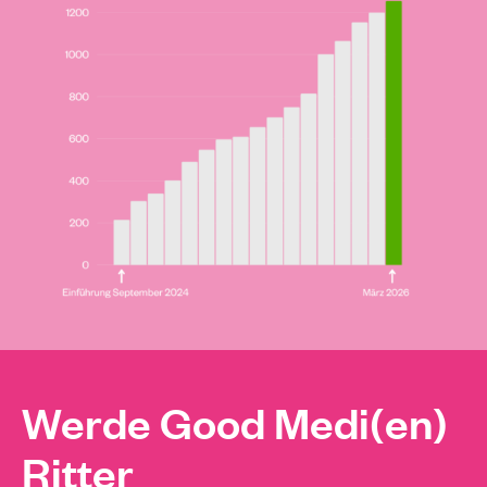
Werde Good Medi(en)
Ritter