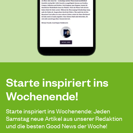
Starte inspiriert ins
Wochenende!
Starte inspiriert ins Wochenende: Jeden
Samstag neue Artikel aus unserer Redaktion
und die besten Good News der Woche!