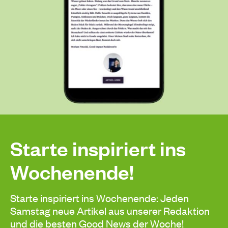
Starte inspiriert ins
Wochenende!
Starte inspiriert ins Wochenende: Jeden
Samstag neue Artikel aus unserer Redaktion
und die besten Good News der Woche!