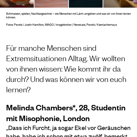
Schmatzen, spielen, Nachbargeschrei – wie Menschen mit Lärm umgehen und was wir von ihnen lernen
können.
Fotos: Pexels / Justin Hamilton, IMAGO / imagebroker / Newscast, Pexels / Kseniachernaya
Für manche Menschen sind
Extremsituationen Alltag. Wir wollten
von ihnen wissen: Wie kommt ihr da
durch? Und was können wir von euch
lernen?
Melinda Chambers*, 28, Studentin
mit Misophonie, London
„Dass ich Furcht, ja sogar Ekel vor Geräuschen
habe, habe ich schon mit etwa zwölf
bemerkt.