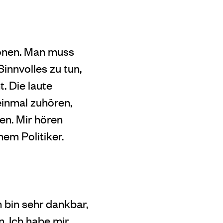
ronen. Man muss
innvolles zu tun,
. Die laute
einmal zuhören,
en. Mir hören
em Politiker.
ch bin sehr dankbar,
. Ich habe mir