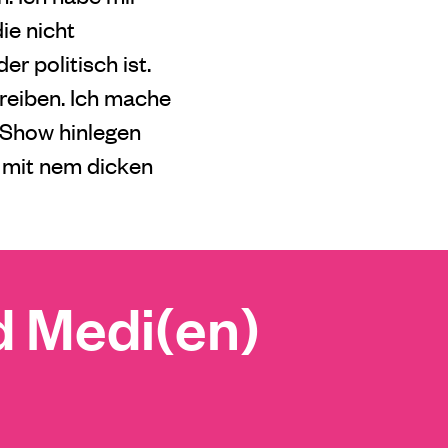
ie nicht
r politisch ist.
hreiben. Ich mache
e Show hinlegen
 mit nem dicken
 Medi(en)