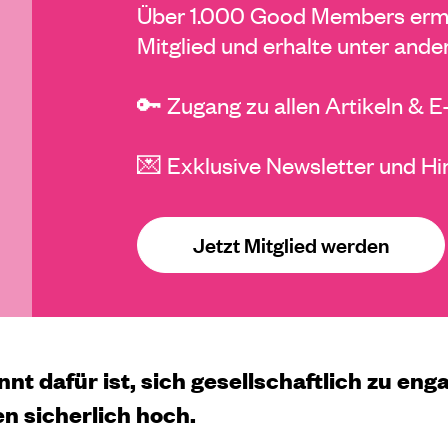
Über 1.000 Good Members ermö
Mitglied und erhalte unter ande
🔑 Zugang zu allen Artikeln & 
💌 Exklusive Newsletter und Hi
Jetzt Mitglied werden
 dafür ist, sich gesellschaftlich zu engag
n sicherlich hoch.