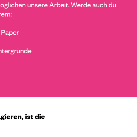
glichen unsere Arbeit. Werde auch du
rem:
E-Paper
ntergründe
ieren, ist die