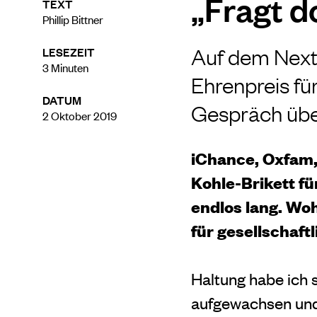
„Fragt d
TEXT
Phillip Bittner
Auf dem Next
LESEZEIT
3
Minuten
Ehrenpreis fü
DATUM
Gespräch über
2 Oktober 2019
iChance, Oxfam,
Kohle-Brikett fü
endlos lang. Wo
für gesellschaf
Haltung habe ich 
aufgewachsen und 