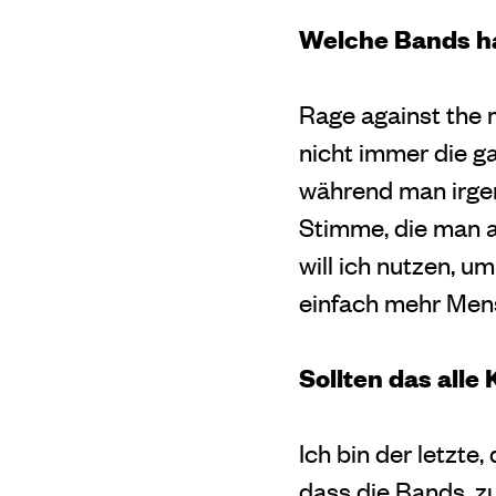
Welche Bands ha
Rage against the
nicht immer die ga
während man irgend
Stimme, die man a
will ich nutzen, u
einfach mehr Mens
Sollten das all
Ich bin der letzte,
dass die Bands, z