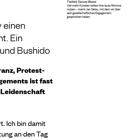
Titelbild: Dariusz Misztal
Viel mehr Künstler sollten ihre laute Stimme
nutzen – meint Jan Delay, mit dem wir über
sein gesellschaftliches Engagement
gesprochen haben
 einen
t. Ein
n und Bushido
anz, Protest-
gements ist fast
 Leidenschaft
 Ich bin damit
tung an den Tag