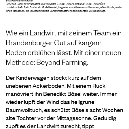
Bild: Astrid Ehrenhauser
Benedikt Bösel bewirtschaftet und verwaltet 2.000 Hektar Forst und 1.000 Hektar Öko-
Landwirtschaft. Sein Gut ist ein Modellbetrieb,
begleitet von Wissenschaftler:innen, offen
für alle, meist
junge Menschen, die „multifunktionale
Landwirtschaft“ erleben möchten, wie Bösel sagt.
Wie ein Landwirt mit seinem Team ein
Brandenburger Gut auf kargem
Boden erblühen lässt. Mit einer neuen
Methode: Beyond Farming.
Der Kinderwagen stockt kurz auf dem
unebenen Acker
boden. Mit einem Ruck
manövriert ihn Benedikt Bösel weiter. Immer
wieder lupft der Wind das hellgrüne
Baumwolltuch, es schützt Bösels acht Wochen
alte Tochter vor der Mittagssonne. Geduldig
zupft es der Landwirt zurecht, tippt