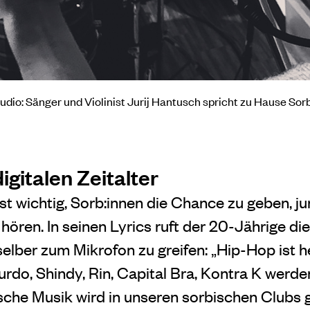
dio: Sänger und Violinist
Jurij Hantusch spricht zu Hause Sor
igitalen Zeitalter
st wichtig, Sorb:innen die Chance zu geben, ju
ören. In seinen Lyrics ruft der 20-Jährige di
elber zum Mikrofon zu greifen: „Hip-Hop ist h
urdo, Shindy, Rin, Capital Bra, Kontra K werd
tsche Musik wird in unseren sorbischen Clubs 