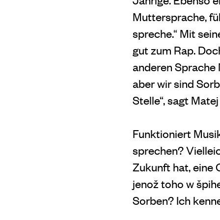
Muttersprache, füh
spreche.“ Mit sei
gut zum Rap. Doch 
anderen Sprache M
aber wir sind Sor
Stelle“, sagt Mate
Funktioniert Musik
sprechen? Viellei
Zukunft hat, eine
jenož toho w špih
Sorben? Ich kenne