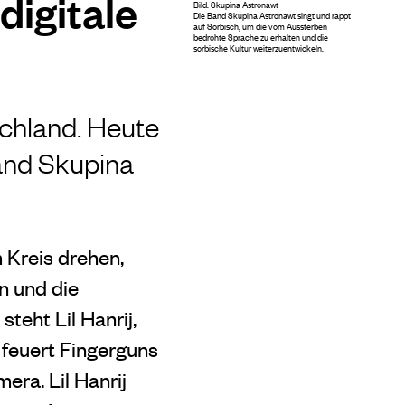
digitale
Bild: Skupina Astronawt
Die Band Skupina Astronawt singt und rappt
auf Sorbisch, um die vom Aussterben
bedrohte Sprache zu erhalten und die
sorbische Kultur weiterzuentwickeln.
schland. Heute
and Skupina
m Kreis drehen,
rn und die
teht Lil Hanrij,
 feuert Fingerguns
era. Lil Hanrij