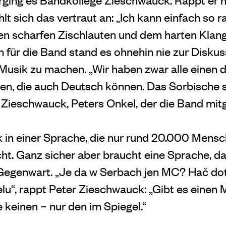
lt sich das vertraut an: „Ich kann einfach so r
nen scharfen Zischlauten und dem harten Klan
für die Band stand es ohnehin nie zur Diskuss
usik zu machen. „Wir haben zwar alle einen 
ben, die auch Deutsch können. Das Sorbische s
j Zieschwauck, Peters Onkel, der die Band mit
 in einer Sprache, die
nur rund 20.000 Mensc
cht.
Ganz sicher aber braucht eine Sprache, da
 Gegenwart. „Je da w Serbach jen MC? Hač dot
elu“, rappt Peter Zieschwauck: „Gibt es einen
 keinen – nur den im Spiegel.“