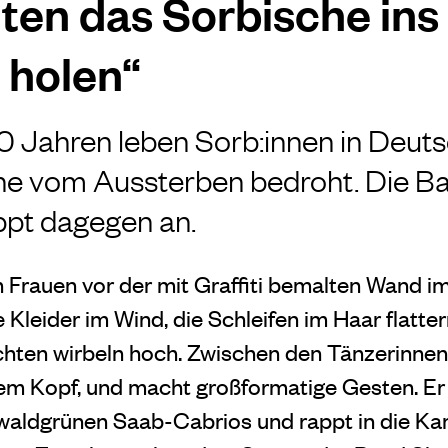
lten das Sorbische ins 
r holen“
00 Jahren leben Sorb:innen in Deut
che vom Aussterben bedroht. Die B
ppt dagegen an.
n Frauen vor der mit Graffiti bemalten Wand i
 Kleider im Wind, die Schleifen im Haar flatte
hten wirbeln hoch. Zwischen den Tänzerinnen s
em Kopf, und macht großformatige Gesten. Er
 waldgrünen Saab-Cabrios und rappt in die Kam