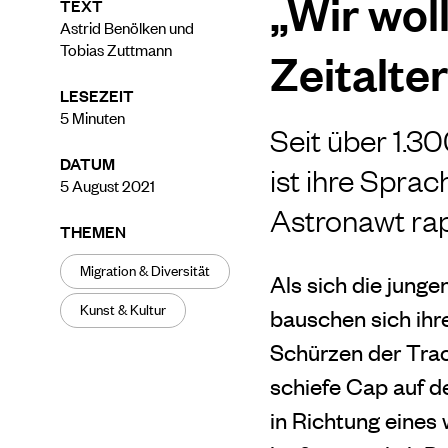
„Wir wol
TEXT
Astrid Benölken und
Tobias Zuttmann
Zeitalte
LESEZEIT
5
Minuten
Seit über 1.3
DATUM
ist ihre Spra
5 August 2021
Astronawt ra
THEMEN
Migration & Diversität
Als sich die junge
Kunst & Kultur
bauschen sich ihre
Schürzen der Trac
schiefe Cap auf d
in Richtung eines