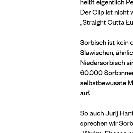
heißt eigentlich 
Der Clip ist nicht
„Straight Outta Łu
Sorbisch ist kein
Slawischen, ähnli
Niedersorbisch s
60.000 Sorb:innen 
selbstbewusste M
auf.
So auch Jurij Hant
sprechen wir Sorbi
Jährige. Ebenso e