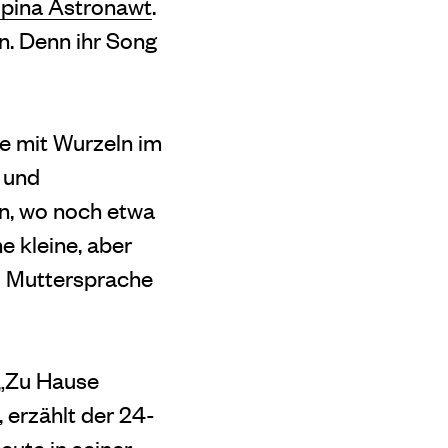
pina Astronawt
.
on. Denn ihr Song
he mit Wurzeln im
 und
n, wo noch etwa
e kleine, aber
s Muttersprache
. „Zu Hause
 erzählt der 24-
eute in seiner