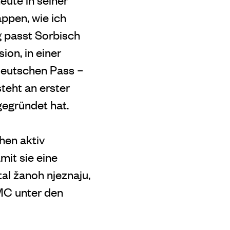
appen, wie ich
g passt Sorbisch
ion, in einer
deutschen Pass –
teht an erster
gegründet hat.
hen aktiv
mit sie eine
al žanoh njeznaju,
 MC unter den