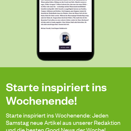
Starte inspiriert ins
Wochenende!
Starte inspiriert ins Wochenende: Jeden
Samstag neue Artikel aus unserer Redaktion
und die besten Good News der Woche!