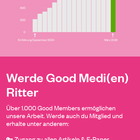
Werde Good Medi(en)
Ritter
Über 1.000 Good Members ermöglichen
unsere Arbeit. Werde auch du Mitglied und
erhalte unter anderem:
🔑 Zugang zu allen Artikeln & E-Paper