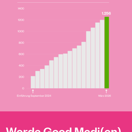
Werde Good Medi(en)