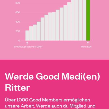
Werde Good Medi(en)
Ritter
Über 1.000 Good Members ermöglichen
unsere Arbeit. Werde auch du Mitglied und