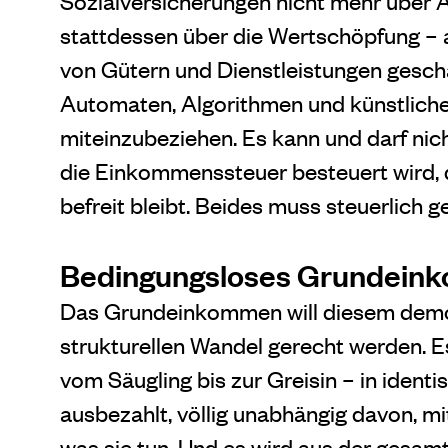
Sozialversicherungen nicht mehr über A
stattdessen über die Wertschöpfung – a
von Gütern und Dienstleistungen gescha
Automaten, Algorithmen und künstlicher I
miteinzubeziehen. Es kann und darf nic
die Einkommenssteuer besteuert wird, 
befreit bleibt. Beides muss steuerlich g
Bedingungsloses Grundeink
Das Grundeinkommen will diesem demog
strukturellen Wandel gerecht werden. E
vom Säugling bis zur Greisin – in iden
ausbezahlt, völlig unabhängig davon, mit
was sie tun. Und es wird aus der gesa