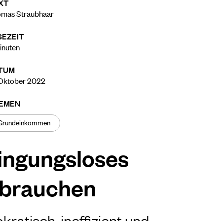
XT
mas Straubhaar
SEZEIT
inuten
TUM
Oktober 2022
EMEN
Grundeinkommen
ingungsloses
brauchen
kratisch, ineffizient und