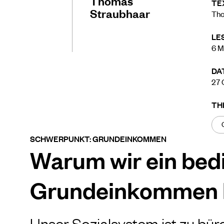
Thomas
TE
Straubhaar
Tho
LE
6
M
DA
27 
TH
SCHWERPUNKT: GRUNDEINKOMMEN
Warum wir ein bed
Grundeinkommen 
Unser Sozialsystem ist zu büro