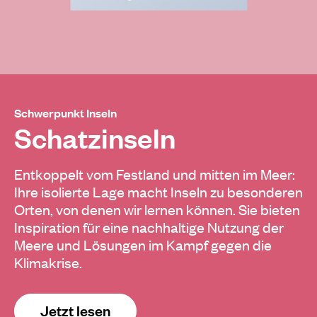
Schwerpunkt Inseln
Schatzinseln
Entkoppelt vom Festland und mitten im Meer:
Ihre isolierte Lage macht Inseln zu besonderen
Orten, von denen wir lernen können. Sie bieten
Inspiration für eine nachhaltige Nutzung der
Meere und Lösungen im Kampf gegen die
Klimakrise.
Jetzt lesen