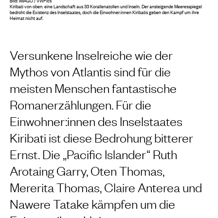
Bild: IMAGO / VWPics
Kiribati von oben: eine Landschaft aus 33 Korallenatollen und Inseln. Der ansteigende Meeresspiegel
bedroht die Existenz des Inselstaates, d
och die Einwohner:innen Kiribatis geben den Kampf um ihre
Heimat nicht auf.
Versunkene Inselreiche wie der
Mythos von Atlantis sind für die
meisten Menschen fantastische
Romanerzählungen. Für die
Einwohner:innen des Inselstaates
Kiribati ist diese Bedrohung bitterer
Ernst. Die „Pacific Islander“
Ruth
Arotaing Garry,
Oten Thomas,
Mererita
Thomas,
Claire Anterea und
Nawere Tatake kämpfen um die