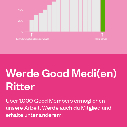
Werde Good Medi(en)
Ritter
Über 1.000 Good Members ermöglichen
unsere Arbeit. Werde auch du Mitglied und
erhalte unter anderem: