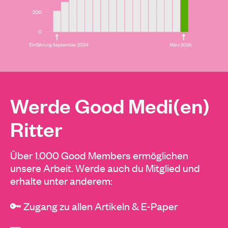
Werde Good Medi(en)
Ritter
Über 1.000 Good Members ermöglichen
unsere Arbeit. Werde auch du Mitglied und
erhalte unter anderem:
🔑 Zugang zu allen Artikeln & E-Paper