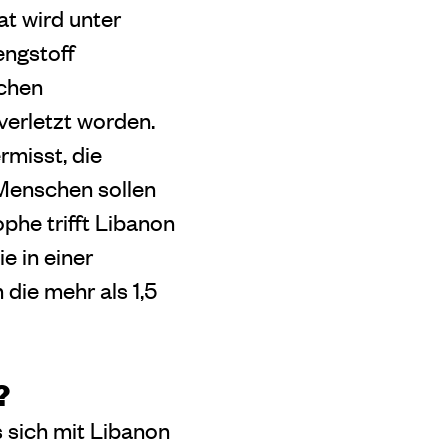
t wird unter
engstoff
schen
erletzt worden.
misst, die
 Menschen sollen
phe trifft Libanon
e in einer
die mehr als 1,5
?
 sich mit Libanon