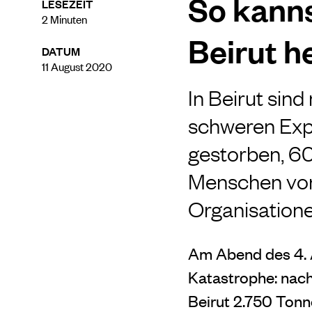
So kanns
LESEZEIT
2
Minuten
Beirut h
DATUM
11 August 2020
In Beirut sin
schweren Expl
gestorben, 60
Menschen vor
Organisatione
Am Abend des 4. A
Katastrophe: nach
Beirut 2.750 Tonn