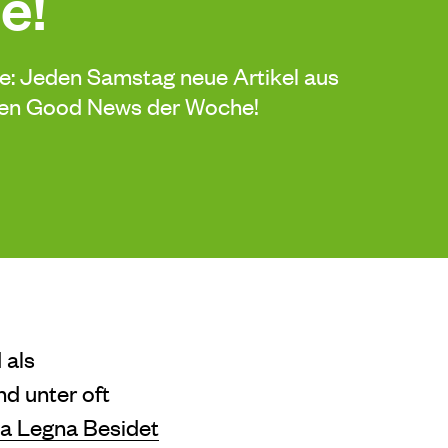
e!
de: Jeden Samstag neue Artikel aus
sten Good News der Woche!
 als
d unter oft
a Legna Besidet