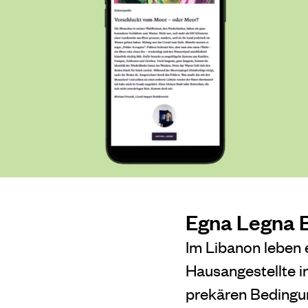
Egna Legna 
Im Libanon leben 
Hausangestellte i
prekären Bedingun