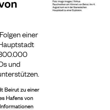
 von
Foto: imago images / Xinhua
Rauchwolken am Himmel von Beirut: Am 4.
August kam es in der libanesischen
Hauptstadt zu einer Explosion.
Folgen einer
 Hauptstadt
u 300.000
Os und
nterstützen.
 Beirut zu einer
es Hafens von
 Informationen