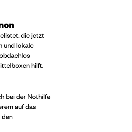
anon
elistet
, die jetzt
n und lokale
 obdachlos
elboxen hilft.
h bei der Nothilfe
derem auf das
n den