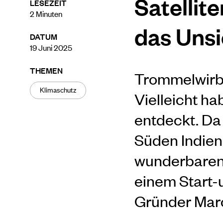
Satellit
LESEZEIT
2
Minuten
das Unsi
DATUM
19 Juni 2025
THEMEN
T
rommelwirbe
Klimaschutz
Vielleicht ha
entdeckt. Da 
Süden Indiens
wunderbaren 
einem Start-u
Gründer Marc