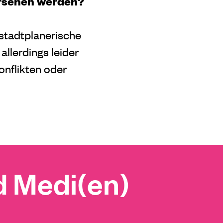
ersehen werden?
stadtplanerische
llerdings leider
onflikten oder
 Medi(en)