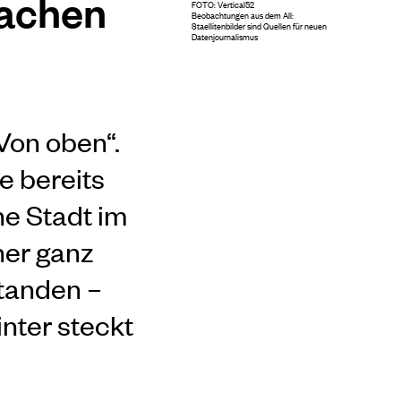
machen
FOTO: Vertical52
Beobachtungen aus dem All:
Staellitenbilder sind Quellen für neuen
Datenjournalismus
Von oben“.
e bereits
he Stadt im
iner ganz
standen –
inter steckt