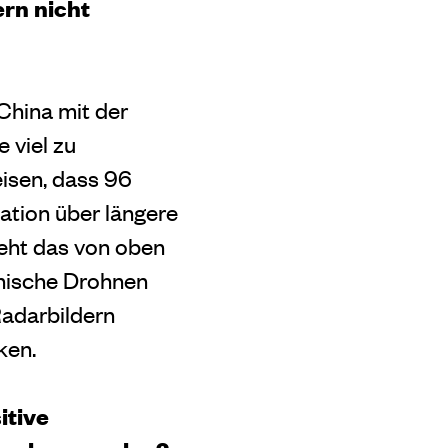
ern nicht
China mit der
 viel zu
eisen, dass 96
ation über längere
ieht das von oben
ainische Drohnen
Radarbildern
ken.
itive