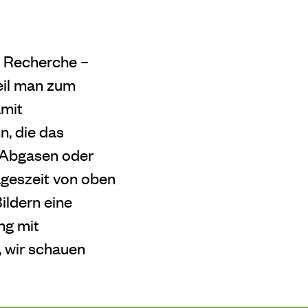
ie Recherche –
eil man zum
amit
n, die das
u Abgasen oder
ageszeit von oben
ildern eine
ng mit
, wir schauen