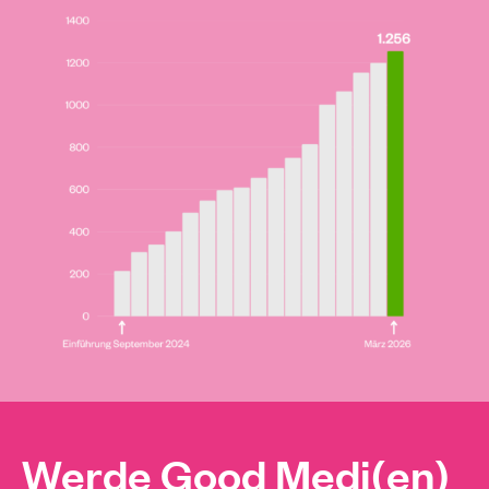
Werde Good Medi(en)