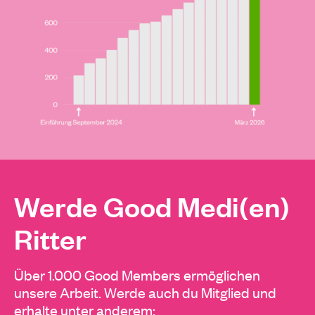
Werde Good Medi(en)
Ritter
Über 1.000 Good Members ermöglichen
unsere Arbeit. Werde auch du Mitglied und
erhalte unter anderem: