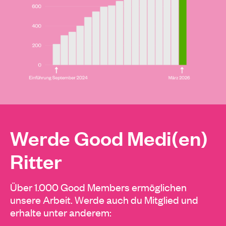
Werde Good Medi(en)
Ritter
Über 1.000 Good Members ermöglichen
unsere Arbeit. Werde auch du Mitglied und
erhalte unter anderem: