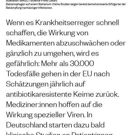
Illustration: IMAGO / Science Photo Library
Bakteriophagen auf einem Bakterium: Kleine Studien zeigen bereits bemerkenswerte Erfolge bei der
Bekämpfung hartnäckiger Infektionen.
Wenn es Krankheitserreger schnell
schaffen, die Wirkung von
Medikamenten abzuschwächen oder
gänzlich zu umgehen, wird es
gefährlich: Mehr als 30.000
Todesfälle gehen in der EU nach
Schätzungen jährlich auf
antibiotikaresistente Keime zurück.
Mediziner:innen hoffen auf die
Wirkung spezieller Viren. In
Deutschland starten dazu bald
klinische Studien an Patient:innen.