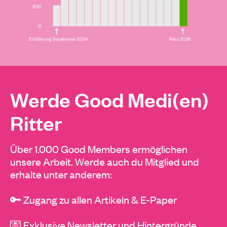
Werde Good Medi(en)
Ritter
Über 1.000 Good Members ermöglichen
unsere Arbeit. Werde auch du Mitglied und
erhalte unter anderem:
🔑 Zugang zu allen Artikeln & E-Paper
💌 Exklusive Newsletter und Hintergründe