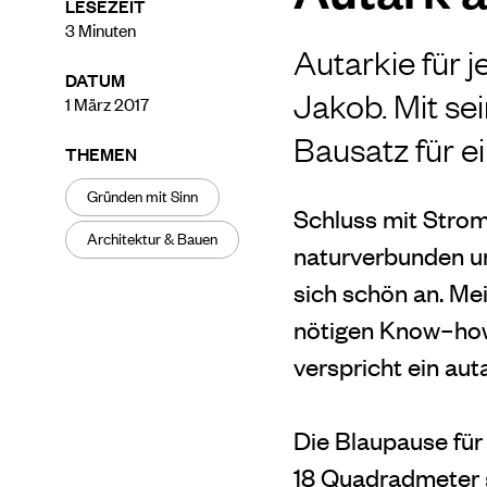
LESEZEIT
3
Minuten
Autarkie für 
DATUM
Jakob. Mit sei
1 März 2017
Bausatz für e
THEMEN
Gründen mit Sinn
Schluss mit Stro
Architektur & Bauen
naturverbunden un
sich schön an. Me
nötigen Know–how.
verspricht ein au
Die Blaupause für
18 Quadradmeter 