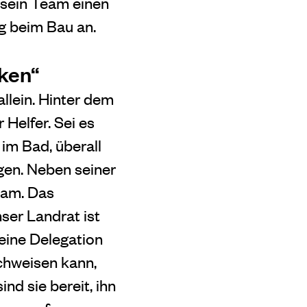
 sein Team einen
ng beim Bau an.
ken“
lein. Hinter dem
 Helfer. Sei es
m Bad, überall
gen. Neben seiner
eam. Das
ser Landrat ist
 eine Delegation
hweisen kann,
nd sie bereit, ihn