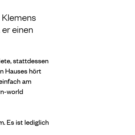
n Klemens
 er einen
ete, stattdessen
en Hauses hört
 einfach am
wn-world
 Es ist lediglich