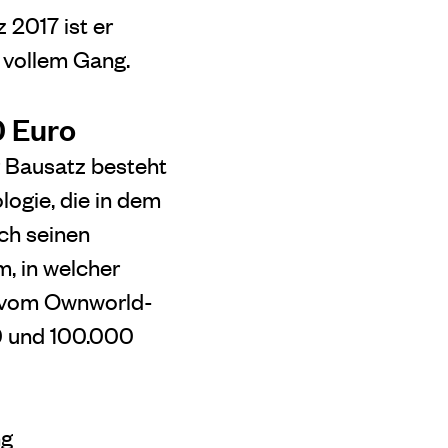
 2017 ist er
n vollem Gang.
0 Euro
r Bausatz besteht
ogie, die in dem
ch seinen
, in welcher
l vom Ownworld-
00 und 100.000
ng