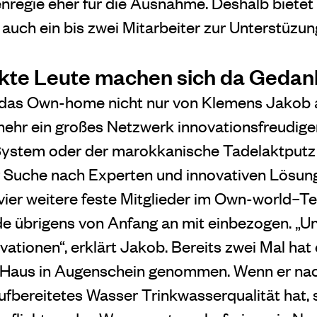
enregie eher für die Ausnahme. Deshalb bietet
r auch ein bis zwei Mitarbeiter zur Unterstüzu
ckte Leute machen sich da Gedan
das Own-home nicht nur von Klemens Jakob al
mehr ein großes Netzwerk innovationsfreudiger
ystem oder der marokkanische Tadelaktputz i
 Suche nach Experten und innovativen Lösun
 vier weitere feste Mitglieder im Own-world–T
 übrigens von Anfang an mit einbezogen. „Un
ovationen“, erklärt Jakob. Bereits zwei Mal hat
Haus in Augenschein genommen. Wenn er nac
fbereitetes Wasser Trinkwasserqualität hat, si