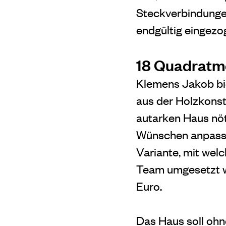
Steckverbindungen
endgültig eingezo
18 Quadratme
Klemens Jakob bie
aus der Holzkons
autarken Haus nöt
Wünschen anpassen
Variante, mit wel
Team umgesetzt we
Euro.
Das Haus soll oh