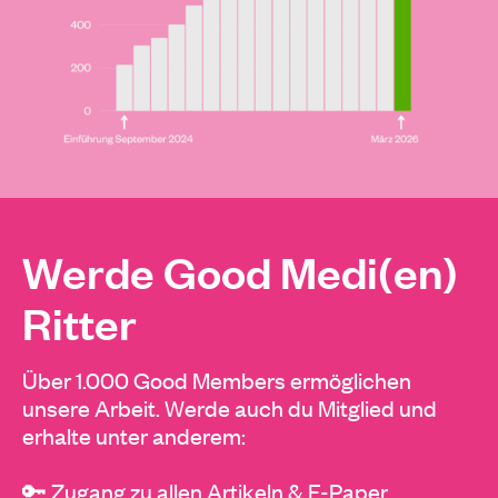
Werde Good Medi(en)
Ritter
Über 1.000 Good Members ermöglichen
unsere Arbeit. Werde auch du Mitglied und
erhalte unter anderem:
🔑 Zugang zu allen Artikeln & E-Paper