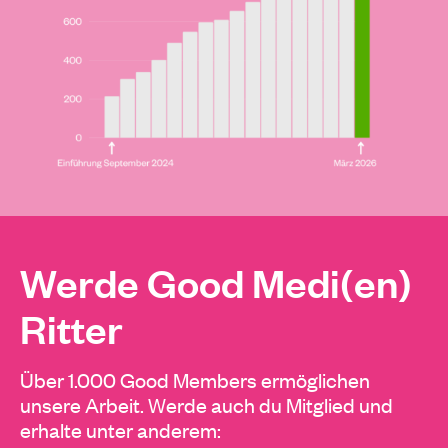
Werde Good Medi(en)
Ritter
Über 1.000 Good Members ermöglichen
unsere Arbeit. Werde auch du Mitglied und
erhalte unter anderem: