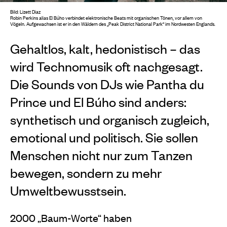
Bild: Lizett Diaz
Robin Perkins alias El Búho verbindet elektronische Beats mit organischen Tönen, vor allem von
Vögeln. Aufgewachsen ist er in den Wäldern des
„
Peak District National Park
“
im Nordwesten Englands.
Gehaltlos, kalt, hedonistisch – das
wird Technomusik oft nachgesagt.
Die Sounds von DJs wie Pantha du
Prince und El Búho sind anders:
synthetisch und organisch zugleich,
emotional und politisch. Sie sollen
Menschen nicht nur zum Tanzen
bewegen, sondern zu mehr
Umweltbewusstsein.
2000 „Baum-Worte“ haben