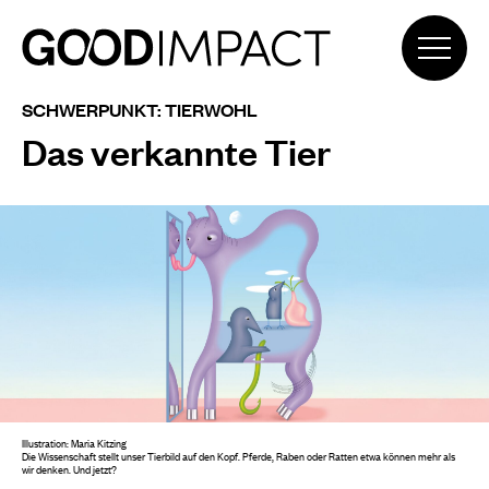
SCHWERPUNKT: TIERWOHL
Das verkannte Tier
Illustration: Maria Kitzing
Die Wissenschaft stellt unser Tierbild auf den Kopf. Pferde, Raben oder Ratten etwa können mehr als
wir denken. Und jetzt?