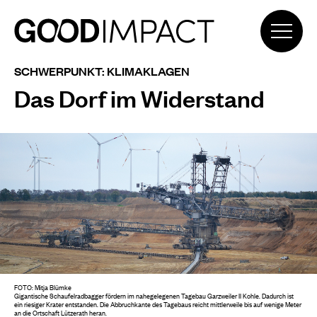
SCHWERPUNKT: KLIMAKLAGEN
Das Dorf im Widerstand
FOTO: Mitja Blümke
Gigantische Schaufelradbagger fördern im nahegelegenen Tagebau Garzweiler II Kohle. Dadurch ist
ein riesiger Krater entstanden. Die Abbruchkante des Tagebaus reicht mittlerweile bis auf wenige Meter
an die Ortschaft Lützerath heran.