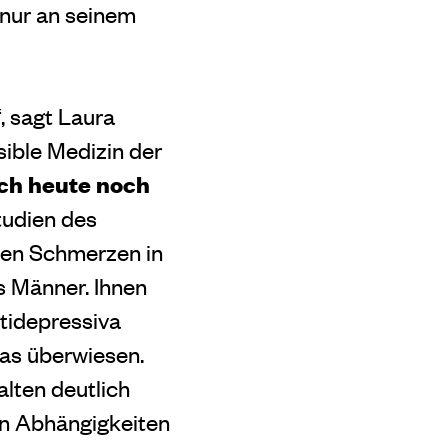
 nur an seinem
, sagt Laura
ible Medizin der
ch heute noch
tudien des
ten Schmerzen in
 Männer. Ihnen
tidepressiva
has überwiesen.
lten deutlich
on Abhängigkeiten