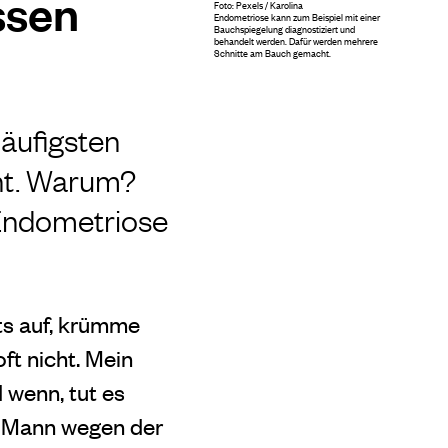
ssen
Foto: Pexels / Karolina
Endometriose kann zum Beispiel mit einer
Bauchspiegelung diagnostiziert und
behandelt werden. Dafür werden mehrere
Schnitte am Bauch gemacht.
häufigsten
ht. Warum?
 Endometriose
ts auf, krümme
t nicht. Mein
 wenn, tut es
er Mann wegen der