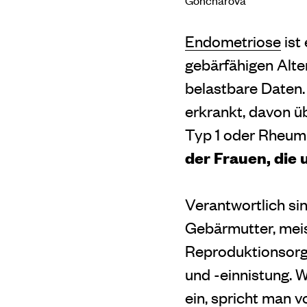
Endometriose
ist
gebärfähigen Alte
belastbare Daten.
erkrankt, davon üb
Typ 1 oder Rheuma
der Frauen, die 
Verantwortlich si
Gebärmutter, meis
Reproduktionsorgan
und -einnistung. 
ein, spricht man 