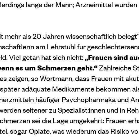
llerdings lange der Mann; Arzneimittel wurden
it mehr als 20 Jahren wissenschaftlich belegt“
chaftlerin am Lehrstuhl für geschlechtersens
„Frauen sind au
ld. Viel getan hat sich nicht:
wenn es um Schmerzen geht.“
Zahlreiche S
es zeigen, so Wortmann, dass Frauen mit aku
später adäquate Medikamente bekommen als
merzmitteln häufiger Psychopharmaka und An
werden seltener zu Spezialist:innen und in Re
chmerzen sei die Lage umgekehrt: Frauen erha
el, sogar Opiate, was wiederum das Risiko v