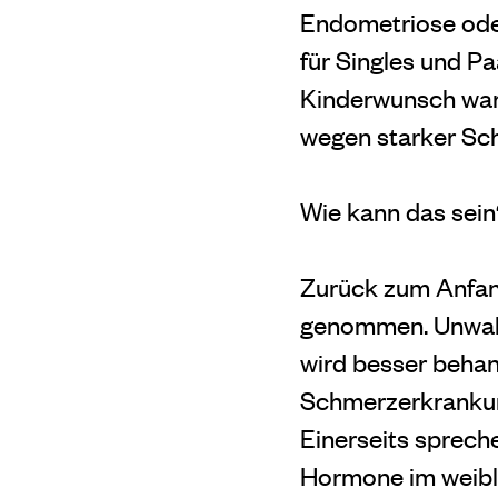
Endometriose ode
für Singles und P
Kinderwunsch wart
wegen starker Sch
Wie kann das sein
Zurück zum Anfan
genommen. Unwahr
wird besser behan
Schmerzerkrankun
Einerseits sprech
Hormone im weibli