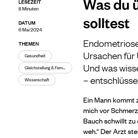
Was du 
LESEZEIT
8
Minuten
solltest
DATUM
6 Mai 2024
Endometriose g
THEMEN
Ursachen für
Gesundheit
Und was wiss
Gleichstellung & Feminismus
– entschlüssel
Wissenschaft
Ein Mann kommt z
mich vor Schmerze
Bauch schwillt zu 
weh.“ Der Arzt ste