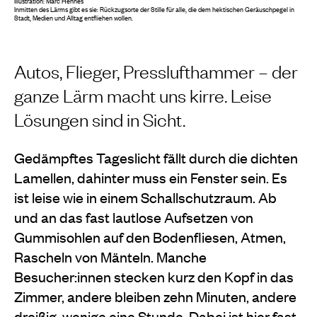
Illustration: Marc Hennes
Inmitten des Lärms gibt es sie: Rückzugsorte der Stille für alle, die dem hektischen Geräuschpegel in
Stadt, Medien und Alltag entfliehen wollen.
Autos, Flieger, Presslufthammer – der
ganze Lärm macht uns kirre. Leise
Lösungen sind in Sicht.
Gedämpftes Tageslicht fällt durch die dichten
Lamellen, dahinter muss ein Fenster sein. Es
ist leise wie in einem Schallschutzraum. Ab
und an das fast lautlose Aufsetzen von
Gummisohlen auf den Bodenfliesen, Atmen,
Rascheln von Mänteln. Manche
Besucher:innen stecken kurz den Kopf in das
Zimmer, andere bleiben zehn Minuten, andere
dreißig, wenige eine Stunde. Dabei ist hier fast