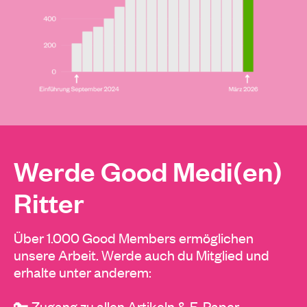
Werde Good Medi(en)
Ritter
Über 1.000 Good Members ermöglichen
unsere Arbeit. Werde auch du Mitglied und
erhalte unter anderem:
🔑 Zugang zu allen Artikeln & E-Paper