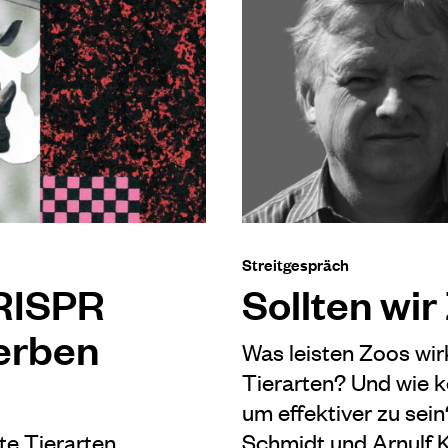
Streitgespräch
RISPR
Sollten wi
erben
Was leisten Zoos wirk
Tierarten? Und wie kö
um effektiver zu sei
te Tierarten
Schmidt und Arnulf 