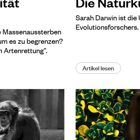
ität
Die Naturk
Sarah Darwin ist die
Evolutionsforschers.
e Massenaussterben
 um es zu begrenzen?
 Artenrettung”.
Artikel lesen