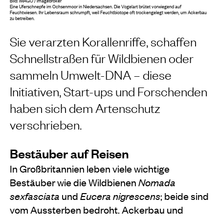
Bild: IMAGO / imagebroker
Eine Uferschnepfe im Ochsenmoor in Niedersachsen. Die Vogelart brütet vorwiegend auf
Feuchtwiesen. Ihr Lebensraum schrumpft, weil Feuchtbiotope oft trockengelegt werden, um Ackerbau
zu betreiben.
Sie verarzten Korallenriffe, schaffen
Schnellstraßen für Wildbienen oder
sammeln Umwelt-DNA – diese
Initiativen, Start-ups und Forschenden
haben sich dem Artenschutz
verschrieben.
Bestäuber auf Reisen
In Großbritannien leben viele wichtige
Bestäuber wie die Wildbienen
Nomada
sexfasciata
und
Eucera nigrescens
; beide sind
vom Aussterben bedroht. Ackerbau und