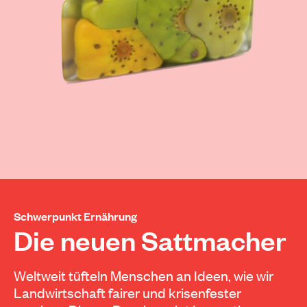
Schwerpunkt Ernährung
Die neuen Sattmacher
Weltweit tüfteln Menschen an Ideen, wie wir
Landwirtschaft fairer und krisenfester