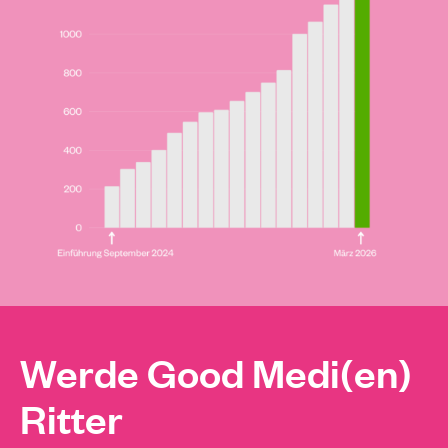
Werde Good Medi(en)
Ritter