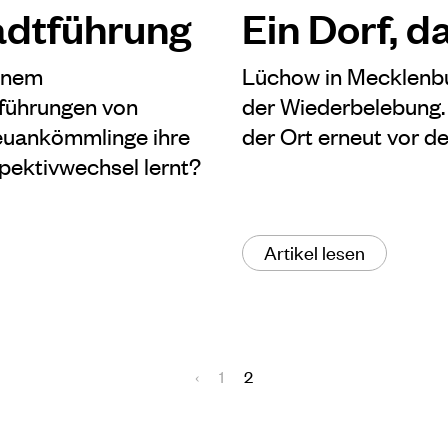
adtführung
Ein Dorf, d
einem
Lüchow in Mecklenbu
tführungen von
der Wiederbelebung.
Neuankömmlinge ihre
der Ort erneut vor 
pektivwechsel lernt?
Artikel lesen
‹
1
2