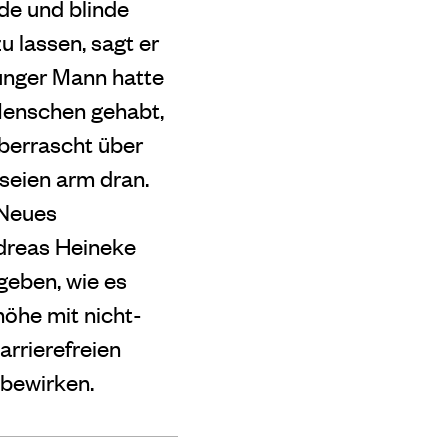
de und blinde
 lassen, sagt er
junger Mann hatte
Menschen gehabt,
überrascht über
 seien arm dran.
 Neues
ndreas Heineke
geben, wie es
höhe mit nicht-
rrierefreien
 bewirken.