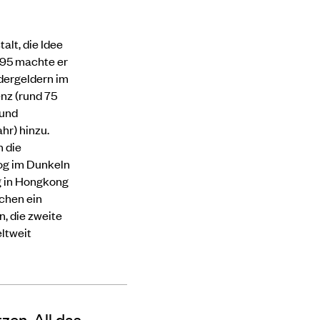
alt, die Idee
995 machte er
rdergeldern im
enz (rund 75
 und
hr) hinzu.
n die
og im Dunkeln
ng in Hongkong
schen ein
, die zweite
eltweit
zen. All das