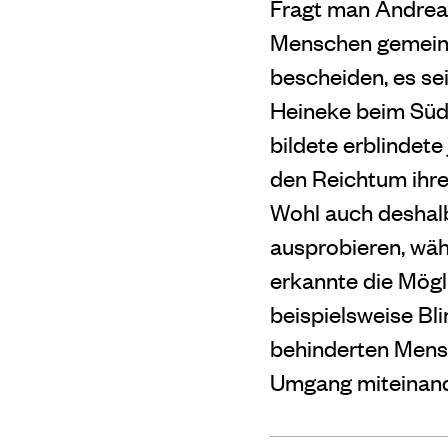
Fragt man Andreas
Menschen gemeinsa
bescheiden, es se
Heineke beim Süd
bildete erblindet
den Reichtum ihrer
Wohl auch deshalb
ausprobieren, wäh
erkannte die Mögl
beispielsweise Bl
behinderten Mensc
Umgang miteinande