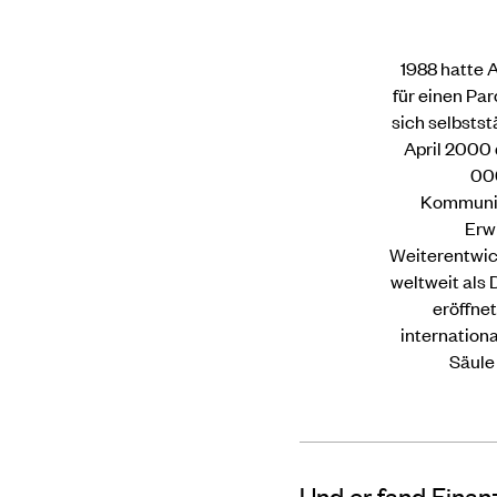
1988 hatte A
für einen Pa
sich selbstst
April 2000 
000
Kommunika
Erwi
Weiterentwic
weltweit als 
eröffnet
internation
Säule 
Und er fand Finan