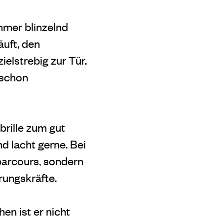
ehmer blinzelnd
äuft, den
elstrebig zur Tür.
 schon
brille zum gut
d lacht gerne. Bei
parcours, sondern
rungskräfte.
en ist er nicht