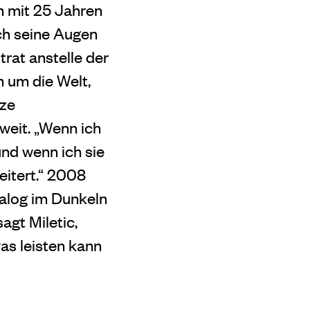
n mit 25 Jahren
ich seine Augen
rat anstelle der
 um die Welt,
rze
weit. „Wenn ich
und wenn ich sie
eitert.“ 2008
Dialog im Dunkeln
agt Miletic,
was leisten kann