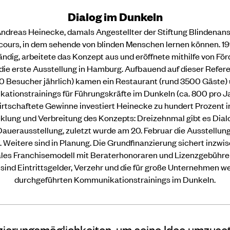
Dialog im Dunkeln
ndreas Heinecke, damals Angestellter der Stiftung Blindenanst
rcours, in dem sehende von blinden Menschen lernen können. 1
ändig, arbeitete das Konzept aus und eröffnete mithilfe von Fö
die erste Ausstellung in Hamburg. Aufbauend auf dieser Refer
 Besucher jährlich) kamen ein Restaurant (rund 3500 Gäste)
tionstrainings für Führungskräfte im Dunkeln (ca. 800 pro Ja
rtschaftete Gewinne investiert Heinecke zu hundert Prozent i
klung und Verbreitung des Konzepts: Dreizehnmal gibt es Dial
Dauerausstellung, zuletzt wurde am 20. Februar die Ausstellu
. Weitere sind in Planung. Die Grundfinanzierung sichert inzwi
ales Franchisemodell mit Beraterhonoraren und Lizenzgebühren
sind Eintrittsgelder, Verzehr und die für große Unternehmen w
durchgeführten Kommunikationstrainings im Dunkeln.
zierungsmöglichkeiten, um seine Idee umzuset