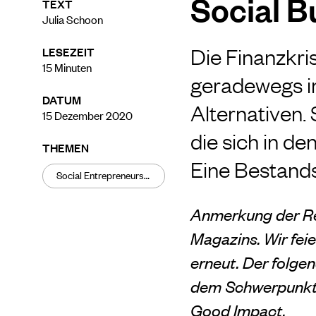
Social B
TEXT
Julia Schoon
Die Finanzkris
LESEZEIT
15
Minuten
geradewegs in
DATUM
Alternativen. 
15 Dezember 2020
die sich in de
THEMEN
Eine Bestand
Social Entrepreneurship
Anmerkung der Re
Magazins. Wir fei
erneut. Der folge
dem Schwerpunkt 
Good Impact.