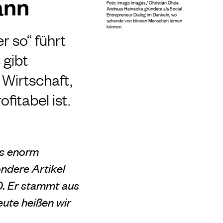
ann
Foto: imago images / Christian Ohde
Andreas Heinecke gründete als Social
Entrepreneur Dialog im Dunkeln, wo
sehende von blinden Menschen lernen
können.
r so“ führt
 gibt
 Wirtschaft,
fitabel ist.
es enorm
ndere Artikel
0. Er stammt aus
eute heißen wir