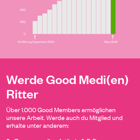
Werde Good Medi(en)
Ritter
Über 1.000 Good Members ermöglichen
unsere Arbeit. Werde auch du Mitglied und
erhalte unter anderem: