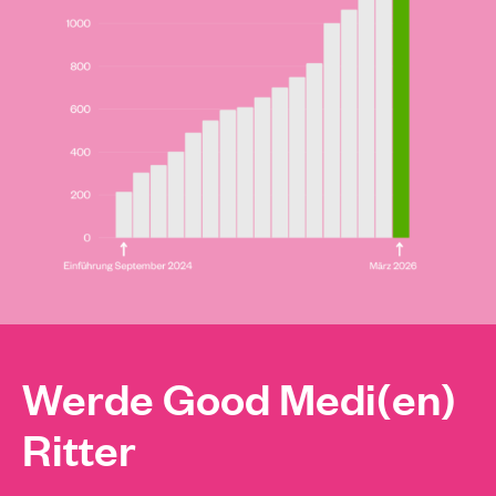
Werde Good Medi(en)
Ritter