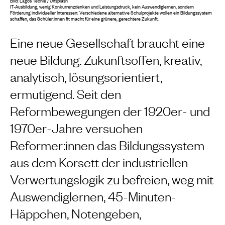
Bild: Lagos Techie / Unsplash
IT-Ausbildung, wenig Konkurrenzdenken und Leistungsdruck, kein Auswendiglernen, sondern
Förderung individueller Interessen: Verschiedene alternative Schulprojekte wollen ein Bildungssystem
schaffen, das Schüler:innen fit macht für eine grünere, gerechtere Zukunft.
Eine neue Gesellschaft braucht eine
neue Bildung. Zukunftsoffen, kreativ,
analytisch, lösungsorientiert,
ermutigend. Seit den
Reformbewegungen der 1920er- und
1970er-Jahre versuchen
Reformer:innen das Bildungssystem
aus dem Korsett der industriellen
Verwertungslogik zu befreien, weg mit
Auswendiglernen, 45-Minuten-
Häppchen, Notengeben,