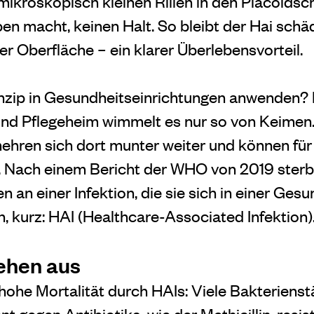
mikroskopisch kleinen Rillen in den Placoidsc
n macht, keinen Halt. So bleibt der Hai schädl
r Oberfläche – ein klarer Überlebensvorteil.
inzip in Gesundheitseinrichtungen anwenden? 
d Pflegeheim wimmelt es nur so von Keimen. 
ehren sich dort munter weiter und können fü
. Nach einem Bericht der WHO von 2019 sterbe
an einer Infektion, die sie sich in einer Gesu
, kurz: HAI (Healthcare-Associated Infektion)
ehen aus
 hohe Mortalität durch HAIs: Viele Bakterien
nt gegen Antibiotika, wie der Methicillin-resis