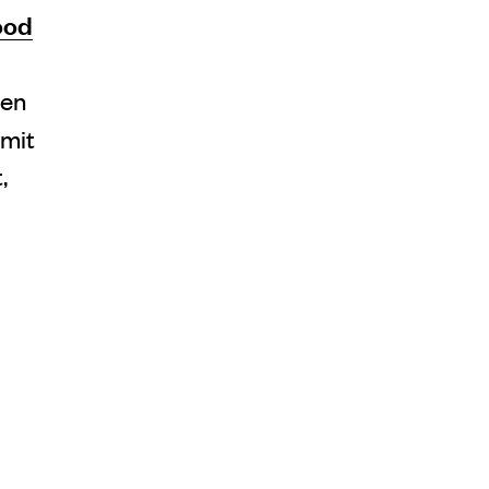
ood
ten
 mit
,