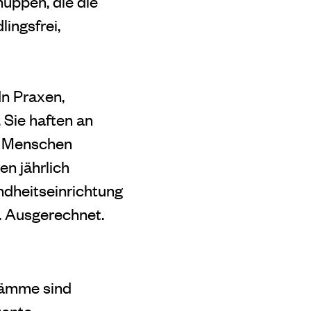
huppen, die die
ingsfrei,
In Praxen,
Sie haften an
r Menschen
n jährlich
ndheitseinrichtung
. Ausgerechnet.
stämme sind
tente