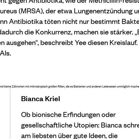
ureus (MRSA), der etwa Lungenentzündung un
nn Antibiotika töten nicht nur bestimmt Bakte
urch die Konkurrenz, machen sie stärker. „Es 
n ausgehen“, beschreibt Yee diesen Kreislauf.
AIs.
ind kleine Zähnchen mit mikroskopisch großen Rillen, die es Bakterien und anderen Lebewesen unmöglich machen
Bianca Kriel
Ob bionische Erfindungen oder
gesellschaftliche Utopien: Bianca schr
am liebsten über gute Ideen, die