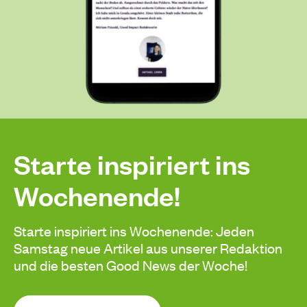
Starte inspiriert ins
Wochenende!
Starte inspiriert ins Wochenende: Jeden
Samstag neue Artikel aus unserer Redaktion
und die besten Good News der Woche!