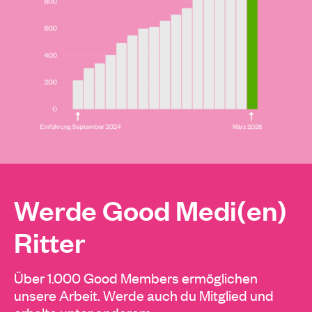
Werde Good Medi(en)
Ritter
Über 1.000 Good Members ermöglichen
unsere Arbeit. Werde auch du Mitglied und