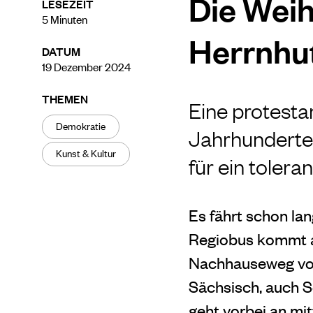
Die Wei
LESEZEIT
5
Minuten
Herrnhu
DATUM
19 Dezember 2024
THEMEN
Eine protesta
Demokratie
Jahrhunderte
Kunst & Kultur
für ein toler
Es fährt schon la
Regiobus kommt au
Nachhauseweg von 
Sächsisch, auch So
geht vorbei an mit