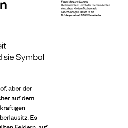
on
Fotos: Morgane Llanque
Die berühmten Herrnhuter Sternen dienten
einst dazu, Kindern Mathematik
näherzubringen. Heute ist die
Brüdergemeine UNESCO-Welterbe.
it
d sie Symbol
of, aber der
icher auf dem
kräftigen
berlausitz. Es
lten Feldern, auf