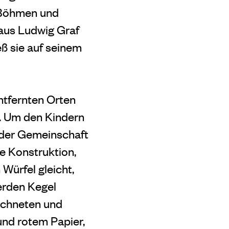
 Böhmen und
laus Ludwig Graf
eß sie auf seinem
ntfernten Orten
e. Um den Kindern
 der Gemeinschaft
e Konstruktion,
Würfel gleicht,
werden Kegel
rechneten und
und rotem Papier,