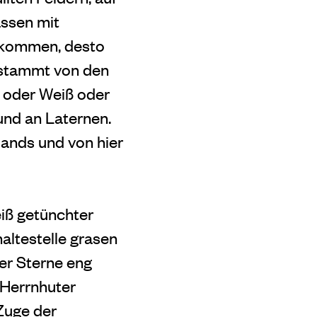
ssen mit
t kommen, desto
s stammt von den
t oder Weiß oder
und an Laternen.
lands und von hier
iß getünchter
altestelle grasen
er Sterne eng
 Herrnhuter
 Zuge der