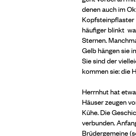
denen auch im Ok
Kopfsteinpflaster
häufiger blinkt w
Sternen. Manchmal
Gelb hängen sie i
Sie sind der viel
kommen sie: die H
Herrnhut hat etwa
Häuser zeugen von
Kühe. Die Geschic
verbunden. Anfan
Brüdergemeine
(s