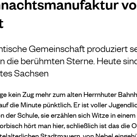
hnachtsmanufaktur v
t
ntische Gemeinschaft produziert se
n die berühmten Sterne. Heute sin
antes Sachsen
nge kein Zug mehr zum alten Herrnhuter Bahnh
f die Minute pünktlich. Er ist voller Jugendl
der Schule, sie erzählen sich Witze in einem 
rbisch hört man hier, schließlich ist das die O
telalterlichen Stadtmauern, von Nebel eingehül