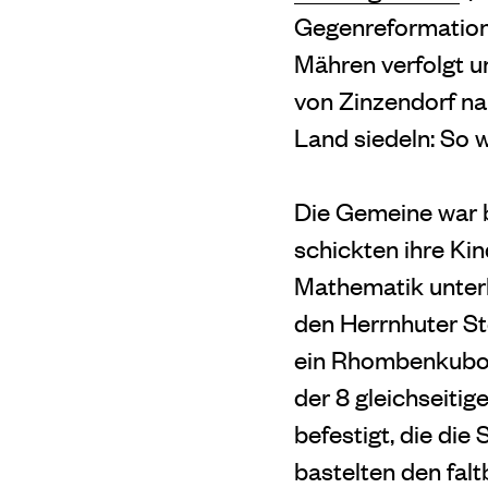
Gegenreformation
Mähren verfolgt u
von Zinzendorf nah
Land siedeln: So 
Die Gemeine war b
schickten ihre Kin
Mathematik unterh
den Herrnhuter St
ein Rhombenkubokt
der 8 gleichseiti
befestigt, die die
bastelten den fal