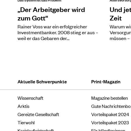
„Der Arbeitgeber wird
Und jet
zum Gott“
Zeit
Rainer Voss war ein erfolgreicher
Warum wir
Investmentbanker. 2008 stieg er aus –
Versorgun
weil er das Gebaren der…
müssen –
Aktuelle Schwerpunkte
Print-Magazin
Wissenschaft
Magazine bestellen
Arktis
Gute Nachrichtenb
Gereizte Gesellschaft
Vorteilspaket 2024
Tierwohl
Vorteilspaket 2023
Kreislaufwirtschaft
Für Händler:innen