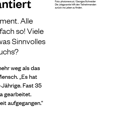
ntiert
Foto: photonews at / Georges Schneider
Die Jobgarantie hilft den Teilnehmenden
zurück ins Leben zu finden.
iment. Alle
ach so! Viele
was Sinnvolles
suchs?
 mehr weg als das
Mensch. „Es hat
Jährige. Fast 35
a gearbeitet.
beit aufgegangen.“