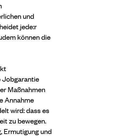
n
erlichen und
eidet jede:r
. Zudem können die
kt
e Jobgarantie
 der Maßnahmen
ine Annahme
elt wird: dass es
eit zu bewegen.
g, Ermutigung und