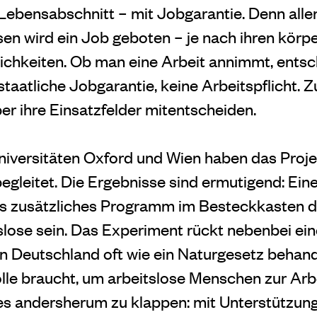
 Lebensabschnitt – mit Jobgarantie. Denn alle
sen wird ein Job geboten – je nach ihren körp
chkeiten. Ob man eine Arbeit annimmt, entsch
e staatliche Jobgarantie, keine Arbeitspflicht
r ihre Einsatzfelder mitentscheiden.
iversitäten Oxford und Wien haben das Proje
begleitet. Die Ergebnisse sind ermutigend: Ein
ches zusätzliches Programm im Besteckkasten
slose sein. Das Experiment rückt nebenbei e
in Deutschland oft wie ein Naturgesetz behand
le braucht, um arbeitslose Menschen zur Arb
es andersherum zu klappen: mit Unterstützun