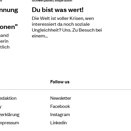
annung
Du bist was wert!
Die Welt ist voller Krisen, wen
interessiert da noch soziale
onen”
Ungleichheit? Uns. Zu Besuch bei
emand
einem…
erin
tlich
Follow us
edaktion
Newsletter
y
Facebook
zerklärung
Instagram
Impressum
Linkedin