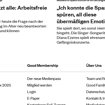
zt alle: Arbeitsfreie
„Ich konnte die Sp
spüren, all diese
übermäßigen Emoti
 heute die Frage nach der
g im Alter neu beantworten
Sie spielt dort, wo sonst ni
 und können
hingeht. Die Singer-Songwrit
Diana Ezerex spielt ehrenam
Gefängniskonzerte.
Good Membership
Über Uns
Der neue Medienpass
Team und R
ox 2025
Mitglied werden
Good Famil
Login
Datenschut
E-Paper
Kontakt & 
Kostenloser Soli-Zugang
Mediadaten