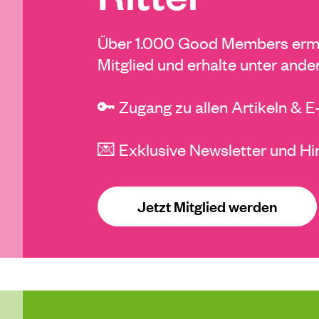
Über 1.000 Good Members ermö
Mitglied und erhalte unter ande
🔑 Zugang zu allen Artikeln & 
💌 Exklusive Newsletter und Hi
Jetzt Mitglied werden