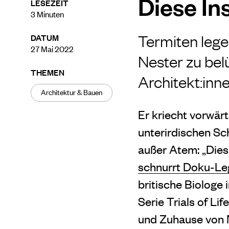
Diese In
LESEZEIT
3
Minuten
Termiten lege
DATUM
27 Mai 2022
Nester zu belu
THEMEN
Architekt:inn
Architektur & Bauen
Er kriecht vorwär
unterirdischen Sc
außer Atem: „Dies,
schnurrt Doku-L
britische Biologe 
Serie Trials of Li
und Zuhause von Mi