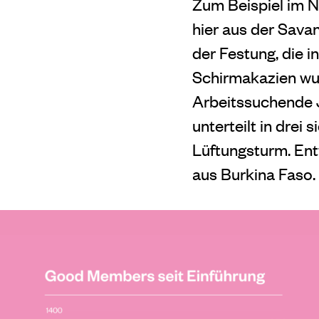
Zum Beispiel im 
hier aus der Savan
der Festung, die i
Schirmakazien wur
Arbeitssuchende J
unterteilt in drei
Lüftungsturm. Entw
aus Burkina Faso.