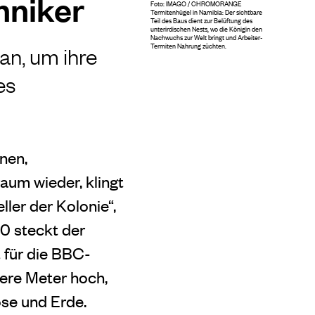
hniker
Foto: IMAGO / CHROMORANGE
Termitenhügel in Namibia: Der sichtbare
Teil des Baus dient zur Belüftung des
unterirdischen Nests, wo die Königin den
Nachwuchs zur Welt bringt und Arbeiter-
Termiten Nahrung züchten.
an, um ihre
es
unen,
aum wieder, klingt
ller der Kolonie“,
0 steckt der
 für die BBC-
hrere Meter hoch,
ose und Erde.