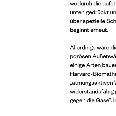
wodurch die aufst
unten gedrückt und
über spezielle S
beginnt erneut.
Allerdings wäre di
porösen Außenwa
einige Arten bauen
Harvard-Biomath
„atmungsaktiven W
widerstandsfähig 
gegen die Gase“. In