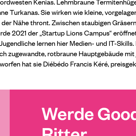
Nordwesten Kenias. Lehmbraune Termitenhüge
ne Turkanas. Sie wirken wie kleine, vorgelage
n der Nähe thront. Zwischen staubigen Gräser
de 2021 der „Startup Lions Campus“ eröffnet
ugendliche lernen hier Medien- und IT-Skills
 sich zugewandte, rotbraune Hauptgebäude mit
orfen hat sie Diébédo Francis Kéré, preisge
Werde Good
Ritter