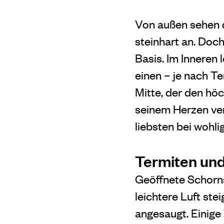
Von außen sehen d
steinhart an. Doch
Basis. Im Inneren 
einen – je nach T
Mitte, der den hö
seinem Herzen ver
liebsten bei wohl
Termiten und
Geöffnete Schorn
leichtere Luft ste
angesaugt. Einige