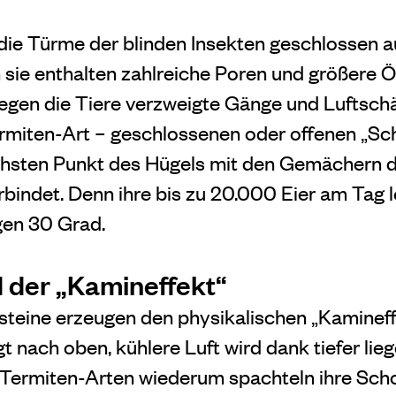
ie Türme der blinden Insekten geschlossen au
 sie enthalten zahlreiche Poren und größere O
legen die Tiere verzweigte Gänge und Luftsch
ermiten-Art – geschlossenen oder offenen „Sch
chsten Punkt des Hügels mit den Gemächern de
bindet. Denn ihre bis zu 20.000 Eier am Tag l
igen 30 Grad.
 der „Kamineffekt“
steine erzeugen den physikalischen „Kaminef
igt nach oben, kühlere Luft wird dank tiefer li
 Termiten-Arten wiederum spachteln ihre Scho