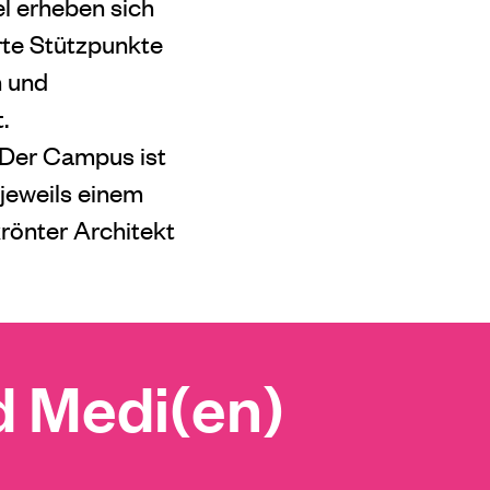
l erheben sich
rte Stützpunkte
n und
.
. Der Campus ist
 jeweils einem
krönter Architekt
 Medi(en)