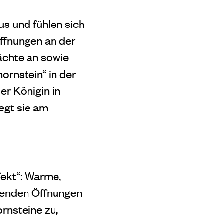
s und fühlen sich
̈ffnungen an der
ächte an sowie
ornstein“ in der
r Königin in
egt sie am
fekt“: Warme,
egenden Öffnungen
rnsteine zu,