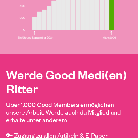
Werde Good Medi(en)
Ritter
Über 1.000 Good Members ermöglichen
unsere Arbeit. Werde auch du Mitglied und
erhalte unter anderem:
🔑 Zugang zu allen Artikeln & E-Paper