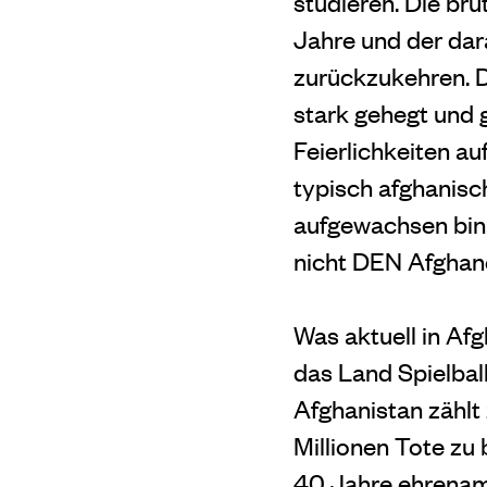
studieren. Die br
Jahre und der dar
zurückzukehren. D
stark gehegt und g
Feierlichkeiten au
typisch afghanisch
aufgewachsen bin, 
nicht DEN Af
ghane
Was aktuell in Afg
das Land Spielbal
Afghanistan zählt
Millionen Tote zu
40 Jahre ehrenamt