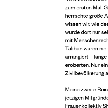
zum ersten Mal. G
herrschte große 
wissen wir, wie d
wurde dort nur se
mit Menschenrechts
Taliban waren nie 
arrangiert – lang
eroberten. Nur ein
Zivilbevölkerung a
Meine zweite Rei
jetzigen Mitgründ
Frauenkollektiv S