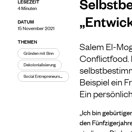
Selbstbe
LESEZEIT
4
Minuten
„Entwick
DATUM
15 November 2021
THEMEN
Salem El-Mog
Gründen mit Sinn
Conflictfood. 
Dekolonialisierung
selbstbestimm
Social Entrepreneurship
Beispiel ein F
Ein persönlich
„Ich bin gebürtige
den Fünfzigerjahr