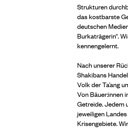
Strukturen durch
das kostbarste Ge
deutschen Medien 
Burkaträgerin“. W
kennengelernt.
Nach unserer Rüc
Shakibans Handel
Volk der Ta’ang u
Von Bäuer:innen in
Getreide. Jedem un
jeweiligen Landes 
Krisengebiete. Wi