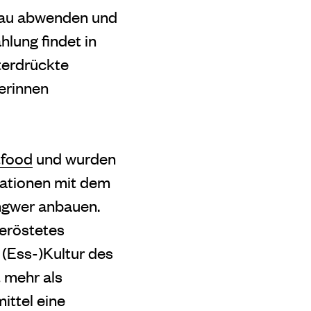
bau abwenden und
lung findet in
terdrückte
erinnen
tfood
und wurden
rationen mit dem
Ingwer anbauen.
geröstetes
 (Ess-)Kultur des
t mehr als
ittel eine