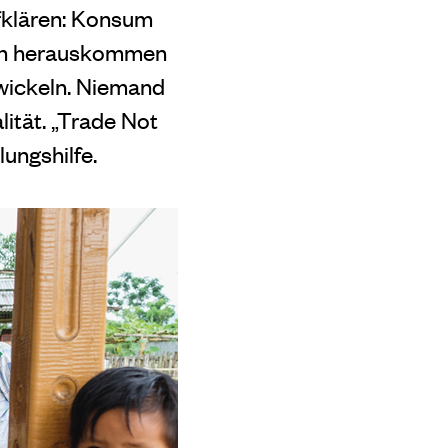
fklären: Konsum
sen herauskommen
wickeln. Niemand
ität. „Trade Not
ungshilfe.