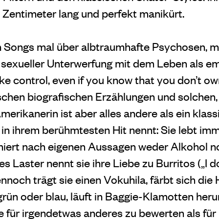
Zentimeter lang und perfekt manikürt.
ren Songs mal über albtraumhafte Psychosen, m
 sexueller Unterwerfung mit dem Leben als ema
ake control, even if you know that you don’t o
schen biografischen Erzählungen und solchen, 
merikanerin ist aber alles andere als ein klas
t in ihrem berühmtesten Hit nennt: Sie lebt im
miert nach eigenen Aussagen weder Alkohol n
es Laster nennt sie ihre Liebe zu Burritos („I 
Dennoch trägt sie einen Vokuhila, färbt sich die
grün oder blau, läuft in Baggie-Klamotten he
ie für irgendetwas anderes zu bewerten als fü