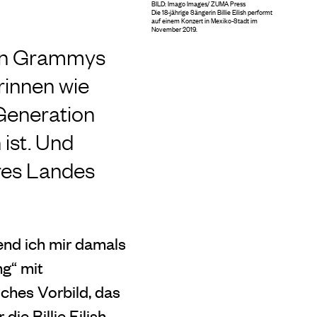
BILD: Imago Images/ ZUMA Press
Die 18-jährige Sängerin Billie Eilish performt
auf einem Konzert in Mexiko-Stadt im
November 2019.
enen Grammys
rinnen wie
 Generation
 ist. Und
hres Landes
rend ich mir damals
ng“ mit
ches Vorbild, das
die Billie Eilish