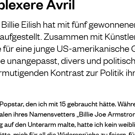
lexere Avril
e Billie Eilish hat mit fünf gewonn
aufgestellt. Zusammen mit Künstle
ie für eine junge US-amerikanische
e unangepasst, divers und politisch
rmutigenden Kontrast zur Politik i
der Popstar, den ich mit 15 gebraucht hätte. Wäh
tialen ihres Namensvetters „Billie Joe Armstro
auf den Unterarm malte, hatte ich kein weibli
te, mich für all die Widersprüche zu feiern, für 