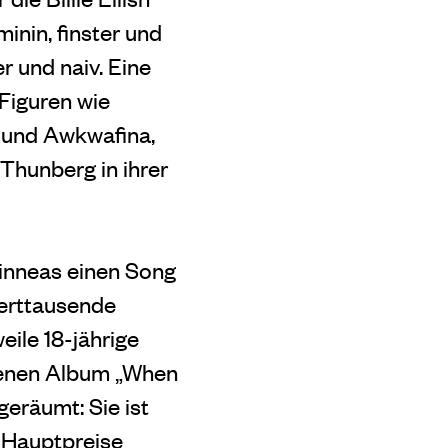
inin, finster und
r und naiv. Eine
-Figuren wie
 und Awkwafina,
Thunberg in ihrer
Finneas einen Song
derttausende
eile 18-jährige
ndenen Album „When
geräumt: Sie ist
r Hauptpreise