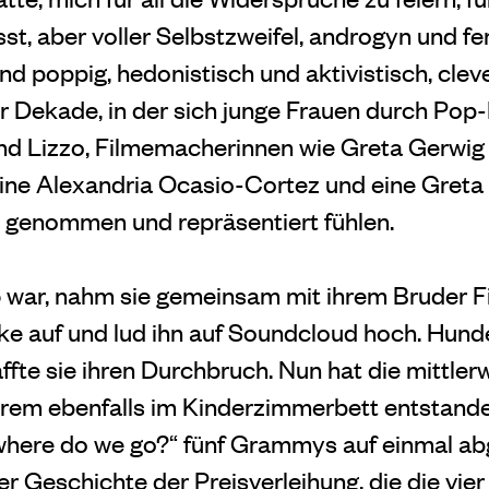
st, aber voller Selbstzweifel, androgyn und fem
und poppig, hedonistisch und aktivistisch, cleve
er Dekade, in der sich junge Frauen durch Pop
nd Lizzo, Filmemacherinnen wie Greta Gerwig
ine Alexandria Ocasio-Cortez und eine Greta 
 genommen und repräsentiert fühlen.
 15 war, nahm sie gemeinsam mit ihrem Bruder 
ke auf und lud ihn auf Soundcloud hoch. Hun
ffte sie ihren Durchbruch. Nun hat die mittlerw
 ihrem ebenfalls im Kinderzimmerbett entsta
, where do we go?“ fünf Grammys auf einmal ab
der Geschichte der Preisverleihung, die die vie