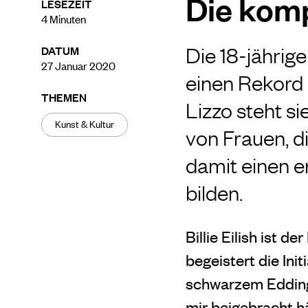
Die komp
LESEZEIT
4
Minuten
Die 18-jährig
DATUM
27 Januar 2020
einen Rekord 
THEMEN
Lizzo steht s
Kunst & Kultur
von Frauen, di
damit einen e
bilden.
Billie Eilish ist 
begeistert die Ini
schwarzem Edding 
mir beigebracht hät