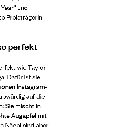
 Year“ und
te Preisträgerin
so perfekt
perfekt wie Taylor
. Dafür ist sie
llionen Instagram-
aubwürdig auf die
: Sie mischt in
ehte Augäpfel mit
re Nägel sind aber