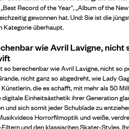
, „Best Record of the Year“, „Album of the New
ichzeitig gewonnen hat. Und: Sie ist die jüngs
n Kategorie überhaupt.
chenbar wie Avril Lavigne, nicht 
ift
icht so berechenbar wie Avril Lavigne, nicht so 
rande, nicht ganz so abgedreht, wie Lady Gaga
e Künstlerin, die es schafft, mit mehr als 50 Mi
 digitale Einheitsästhetik ihrer Generation gl
 und sich somit jeder Schublade zu entziehen
 Musikvideos Horrorfilmoptik und weiße, verdr
Filtern und den klassischen Skater-Styles. Ih