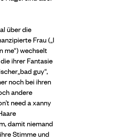
al über die
nzipierte Frau („I
wn me“) wechselt
die ihrer Fantasie
sischer„bad guy“,
mer noch bei ihren
och andere
don’t need a xanny
 Haare
rum, damit niemand
r ihre Stimme und