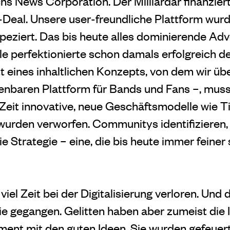
s News Corporation. Der Milliardär finanzier
Deal. Unsere user-freundliche Plattform wur
peziert. Das bis heute alles dominierende Ad
le perfektionierte schon damals erfolgreich d
tt eines inhaltlichen Konzepts, von dem wir ü
ienbaren Plattform für Bands und Fans –, mus
 Zeit innovative, neue Geschäftsmodelle wie T
rden verworfen. Communitys identifizieren,
e Strategie – eine, die bis heute immer feiner s
iel Zeit bei der Digitalisierung verloren. Und 
Knie gegangen. Gelitten haben aber zumeist die
ent mit den guten Ideen. Sie wurden gefeuert