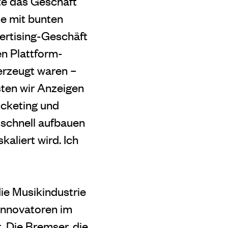
te das Geschäft
de mit bunten
vertising-Geschäft
en Plattform-
berzeugt waren –
sten wir Anzeigen
icketing und
 schnell aufbauen
kaliert wird. Ich
die Musikindustrie
 Innovatoren im
. Die Bremser, die