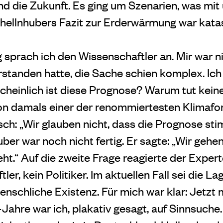
 die Zukunft. Es ging um Szenarien, was mit
chellnhubers Fazit zur Erderwärmung war kata
sprach ich den Wissenschaftler an. Mir war ni
verstanden hatte, die Sache schien komplex. Ich 
cheinlich ist diese Prognose? Warum tut kei
on damals einer der renommiertesten Klimafor
sch: „Wir glauben nicht, dass die Prognose sti
uber war noch nicht fertig. Er sagte: „Wir geh
geht.“ Auf die zweite Frage reagierte der Exper
ler, kein Politiker. Im aktuellen Fall sei die La
enschliche Existenz. Für mich war klar: Jetzt 
ahre war ich, plakativ gesagt, auf Sinnsuche.