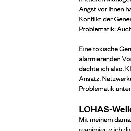
Angst vor ihnen h
Konflikt der Gener
Problematik: Auch 
Eine toxische Gem
alarmierenden Vor
dachte ich also. 
Ansatz, Netzwerke
Problematik unte
LOHAS-Welle
Mit meinem damali
reanimierte ich d