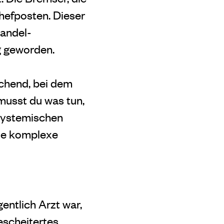
Chefposten. Dieser
wandel-
ig geworden.
chend, bei dem
musst du was tun,
 systemischen
die komplexe
ntlich Arzt war,
escheitertes