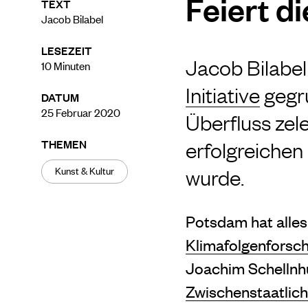
Feiert d
TEXT
Jacob Bilabel
LESEZEIT
Jacob Bilabel
10
Minuten
Initiative
gegrü
DATUM
25 Februar 2020
Überfluss zel
THEMEN
erfolgreichen
Kunst & Kultur
wurde.
Potsdam hat alles
Klimafolgenforsch
Joachim Schellnh
Zwischenstaatlic