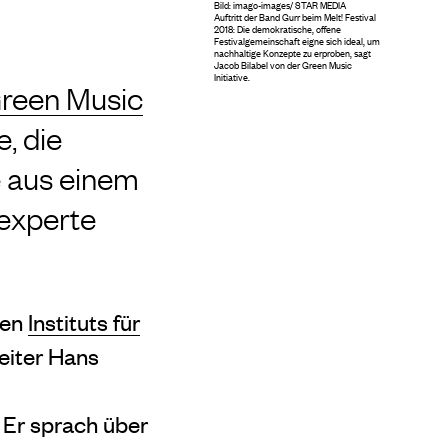
Bild: imago-images/ STAR MEDIA
Auftritt der Band Gurr beim Melt! Festival
2018: Die demokratische, offene
Festivalgemeinschaft eigne sich ideal, um
nachhaltige Konzepte zu erproben, sagt
Jacob Bilabel von der Green Music
Initiative.
reen Music
, die
e aus einem
sexperte
gen
Instituts für
eiter Hans
. Er sprach über