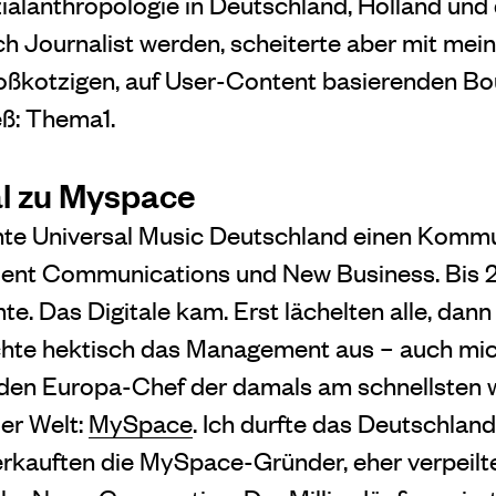
zialanthropologie in Deutschland, Holland und
ich Journalist werden, scheiterte aber mit mei
roßkotzigen, auf User-Content basierenden Bo
ieß: Thema1.
l zu Myspace
te Universal Music Deutschland einen Kommun
ent Communications und New Business. Bis 20
. Das Digitale kam. Erst lächelten alle, dann
chte hektisch das Management aus – auch mic
e den Europa-Chef der damals am schnellsten
er Welt:
MySpace
. Ich durfte das Deutschlan
rkauften die MySpace-Gründer, eher verpeilte