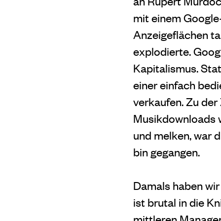
an Rupert Murdoch
mit einem Google-
Anzeigeflächen ta
explodierte. Goog
Kapitalismus. Sta
einer einfach bed
verkaufen. Zu der
Musikdownloads wu
und melken, war di
bin gegangen.
Damals haben wir v
ist brutal in die 
mittleren Managem