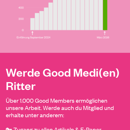
Werde Good Medi(en)
Ritter
Über 1.000 Good Members ermöglichen
unsere Arbeit. Werde auch du Mitglied und
erhalte unter anderem:
🔑 Zugang zu allen Artikeln & E-Paper