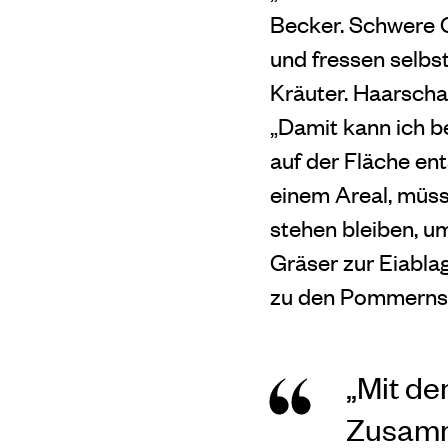
Becker. Schwere G
und fressen selbs
Kräuter. Haarscha
„Damit kann ich b
auf der Fläche en
einem Areal, müss
stehen bleiben, um
Gräser zur Eiabl
zu den Pommerns
„Mit de
Zusamm