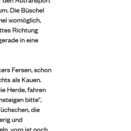
um. Die Büschel
hel womöglich,
ittes Richtung
gerade in eine
ckers Fersen, schon
chts als Kauen.
ie Herde, fahren
steigen bitte“,
üchschen, die
erig und
eln, vorn ist noch