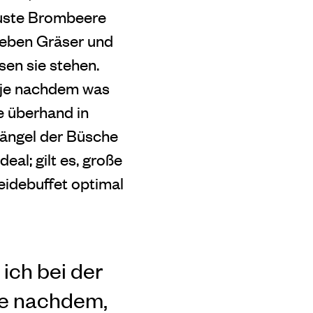
buste Brombeere
eben Gräser und
sen sie stehen.
, je nachdem was
e überhand in
ängel der Büsche
eal; gilt es, große
eidebuffet optimal
ich bei der
je nachdem,