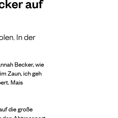
cker auf
len. In der
Hannah Becker, wie
im Zaun, ich geh
ert. Mais
auf die große
̈r den Abtransport