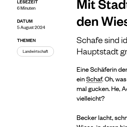
Mit Stad
LESEZEIT
6
Minuten
den Wies
DATUM
5 August 2024
Schafe sind i
THEMEN
Hauptstadt gr
Landwirtschaft
Eine Schäferin de
ein
Schaf
. Oh, wa
mal gucken. He, A
vielleicht?
Becker lacht, schn
Wiese, in deren hi