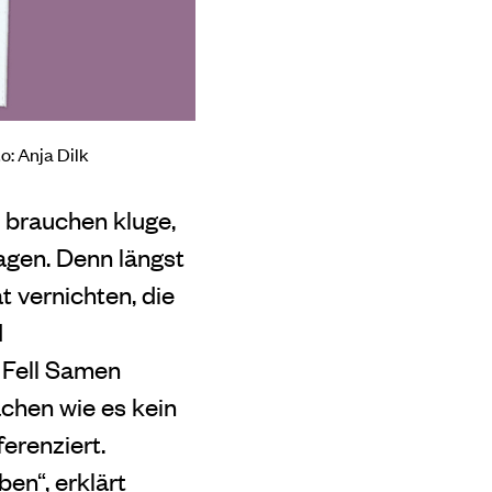
: Anja Dilk
e brauchen kluge,
agen. Denn längst
t vernichten, die
d
m Fell Samen
̈chen wie es kein
erenziert.
n“, erklärt