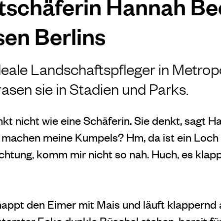
tschäferin Hannah Be
en Berlins
deale Landschaftspfleger in Metropo
asen sie in Stadien und Parks.
nkt nicht wie eine Schäferin. Sie denkt, sagt 
s machen meine Kumpels? Hm, da ist ein Loch 
chtung, komm mir nicht so nah. Huch, es klapp
appt den Eimer mit Mais und läuft klappernd 
nterster Ecke dunkle Büschel stehen, bereit fu