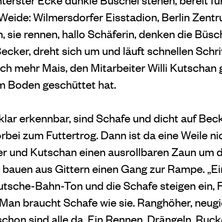
 Weide: Wilmersdorfer Eisstadion, Berlin Zentr
, sie rennen, hallo Schäferin, denken die Büsc
Becker, dreht sich um und läuft schnellen Schr
ch mehr Mais, den Mitarbeiter Willi Kutschan 
m Boden geschüttet hat.
t klar erkennbar, sind Schafe und dicht auf Be
vorbei zum Futtertrog. Dann ist da eine Weile ni
er und Kutschan einen ausrollbaren Zaun um d
 bauen aus Gittern einen Gang zur Rampe. „Ein
utsche-Bahn-Ton und die Schafe steigen ein, F
„Man braucht Schafe wie sie. Ranghöher, neugi
 schon sind alle da. Ein Rennen, Drängeln, Ruck