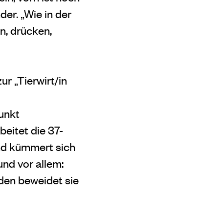
der. „Wie in der
n, drücken,
ur „Tierwirt/in
unkt
beitet die 37-
nd kümmert sich
und vor allem:
rden beweidet sie